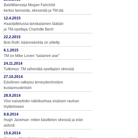
Balettitanssija Megan Fairchild
kertoo tanssista, stressistä ja TM:stä
12.4.2015
Haastattelussa tanskalainen lääkäri
ja TM-opettaja Charlotte Bech
22.2.2015
Bob Roth: käännekohta on ylitetty
6.1.2015
TM on Mike Loven "salainen ase"
24.11.2014
Tutkimus: TM vähentää opettajien stressiä
27.10.2014
Edullinen ratkaisu terveydenhoidon
kustannuskriisiin
28.9.2014
Viisi naisartistin näkökulmaa sisäisen rauhan
löytämiseen
8.8.2014
Hugh Jackman: miten käsittelen stressiä ja elän
aidosti
15.6.2014