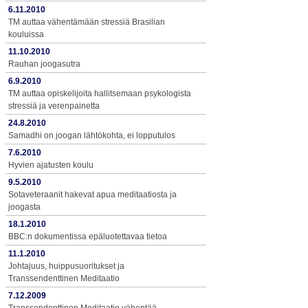
6.11.2010
TM auttaa vähentämään stressiä Brasilian
kouluissa
11.10.2010
Rauhan joogasutra
6.9.2010
TM auttaa opiskelijoita hallitsemaan psykologista
stressiä ja verenpainetta
24.8.2010
Samadhi on joogan lähtökohta, ei lopputulos
7.6.2010
Hyvien ajatusten koulu
9.5.2010
Sotaveteraanit hakevat apua meditaatiosta ja
joogasta
18.1.2010
BBC:n dokumentissa epäluotettavaa tietoa
11.1.2010
Johtajuus, huippusuoritukset ja
Transsendenttinen Meditaatio
7.12.2009