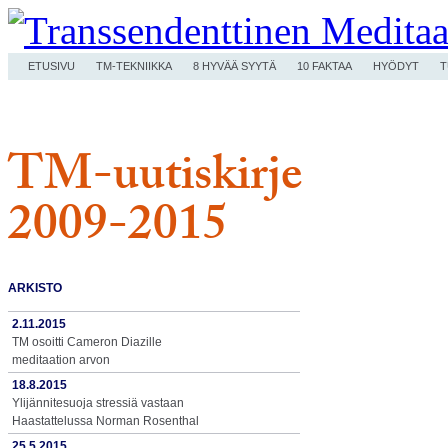
ETUSIVU
TM-TEKNIIKKA
8 HYVÄÄ SYYTÄ
10 FAKTAA
HYÖDYT
T
TM-uutiskirje
2009-2015
ARKISTO
2.11.2015
TM osoitti Cameron Diazille
meditaation arvon
18.8.2015
Ylijännitesuoja stressiä vastaan
Haastattelussa Norman Rosenthal
25.5.2015