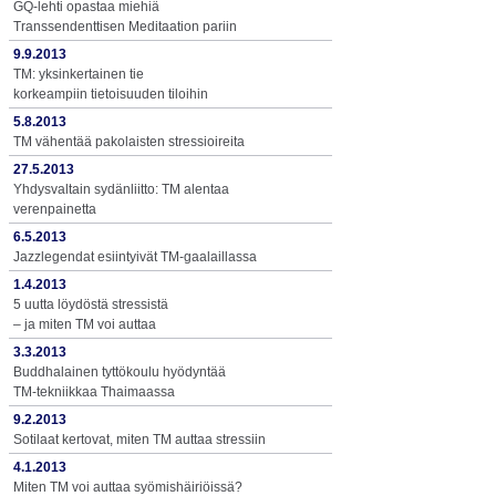
GQ-lehti opastaa miehiä
Transsendenttisen Meditaation pariin
9.9.2013
TM: yksinkertainen tie
korkeampiin tietoisuuden tiloihin
5.8.2013
TM vähentää pakolaisten stressioireita
27.5.2013
Yhdysvaltain sydänliitto: TM alentaa
verenpainetta
6.5.2013
Jazzlegendat esiintyivät TM-gaalaillassa
1.4.2013
5 uutta löydöstä stressistä
– ja miten TM voi auttaa
3.3.2013
Buddhalainen tyttökoulu hyödyntää
TM-tekniikkaa Thaimaassa
9.2.2013
Sotilaat kertovat, miten TM auttaa stressiin
4.1.2013
Miten TM voi auttaa syömishäiriöissä?