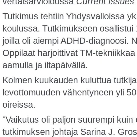
vertaisarvioidussa
Current Issues 
Tutkimus tehtiin Yhdysvalloissa yks
koulussa. Tutkimukseen osallistui 1
joilla oli aiempi ADHD-diagnoosi. N
Oppilaat harjoittivat TM-tekniikk
aamulla ja iltapäivällä.
Kolmen kuukauden kuluttua tutkijat
levottomuuden vähentyneen yli 50
oireissa.
"Vaikutus oli paljon suurempi kuin
tutkimuksen johtaja Sarina J. Gross