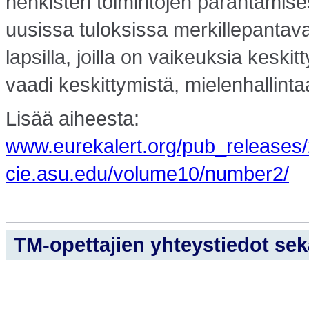
henkisten toimintojen parantamises
uusissa tuloksissa merkillepantav
lapsilla, joilla on vaikeuksia kesk
vaadi keskittymistä, mielenhallint
Lisää aiheesta:
www.eurekalert.org/pub_release
cie.asu.edu/volume10/number2/
TM-opettajien yhteystiedot sekä