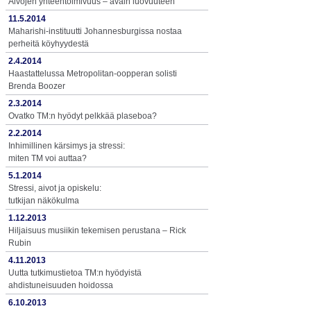
Aivojen yhteentoimivuus – avain luovuuteen
11.5.2014
Maharishi-instituutti Johannesburgissa nostaa
perheitä köyhyydestä
2.4.2014
Haastattelussa Metropolitan-oopperan solisti
Brenda Boozer
2.3.2014
Ovatko TM:n hyödyt pelkkää plaseboa?
2.2.2014
Inhimillinen kärsimys ja stressi:
miten TM voi auttaa?
5.1.2014
Stressi, aivot ja opiskelu:
tutkijan näkökulma
1.12.2013
Hiljaisuus musiikin tekemisen perustana – Rick
Rubin
4.11.2013
Uutta tutkimustietoa TM:n hyödyistä
ahdistuneisuuden hoidossa
6.10.2013