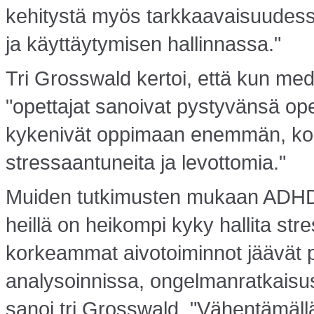
kehitystä myös tarkkaavaisuudessa
ja käyttäytymisen hallinnassa."
Tri Grosswald kertoi, että kun medit
"opettajat sanoivat pystyvänsä o
kykenivät oppimaan enemmän, ko
stressaantuneita ja levottomia."
Muiden tutkimusten mukaan ADHD-l
heillä on heikompi kyky hallita s
korkeammat aivotoiminnot jäävät pu
analysoinnissa, ongelmanratkaisu
sanoi tri Grosswald. "Vähentämäll