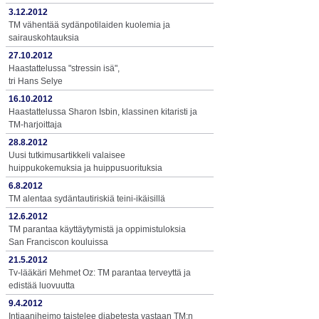
3.12.2012
TM vähentää sydänpotilaiden kuolemia ja
sairauskohtauksia
27.10.2012
Haastattelussa "stressin isä",
tri Hans Selye
16.10.2012
Haastattelussa Sharon Isbin, klassinen kitaristi ja
TM-harjoittaja
28.8.2012
Uusi tutkimusartikkeli valaisee
huippukokemuksia ja huippusuorituksia
6.8.2012
TM alentaa sydäntautiriskiä teini-ikäisillä
12.6.2012
TM parantaa käyttäytymistä ja oppimistuloksia
San Franciscon kouluissa
21.5.2012
Tv-lääkäri Mehmet Oz: TM parantaa terveyttä ja
edistää luovuutta
9.4.2012
Intiaaniheimo taistelee diabetesta vastaan TM:n