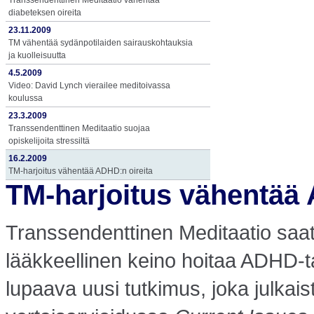
Transsendenttinen Meditaatio vähentää
diabeteksen oireita
23.11.2009
TM vähentää sydänpotilaiden sairauskohtauksia
ja kuolleisuutta
4.5.2009
Video: David Lynch vierailee meditoivassa
koulussa
23.3.2009
Transsendenttinen Meditaatio suojaa
opiskelijoita stressiltä
16.2.2009
TM-harjoitus vähentää ADHD:n oireita
TM-harjoitus vähentää 
Transsendenttinen Meditaatio saatta
lääkkeellinen keino hoitaa ADHD-t
lupaava uusi tutkimus, joka julkais