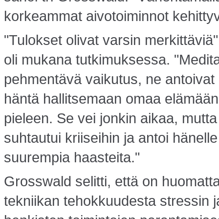
korkeammat aivotoiminnot kehittyv
"Tulokset olivat varsin merkittäviä
oli mukana tutkimuksessa. "Meditaa
pehmentävä vaikutus, ne antoivat h
häntä hallitsemaan omaa elämääns
pieleen. Se vei jonkin aikaa, mutta 
suhtautui kriiseihin ja antoi hänel
suurempia haasteita."
Grosswald selitti, että on huomat
tekniikan tehokkuudesta stressin