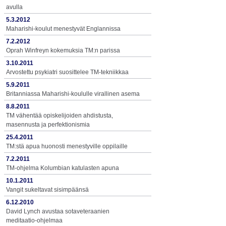
avulla
5.3.2012
Maharishi-koulut menestyvät Englannissa
7.2.2012
Oprah Winfreyn kokemuksia TM:n parissa
3.10.2011
Arvostettu psykiatri suosittelee TM-tekniikkaa
5.9.2011
Britanniassa Maharishi-koululle virallinen asema
8.8.2011
TM vähentää opiskelijoiden ahdistusta,
masennusta ja perfektionismia
25.4.2011
TM:stä apua huonosti menestyville oppilaille
7.2.2011
TM-ohjelma Kolumbian katulasten apuna
10.1.2011
Vangit sukeltavat sisimpäänsä
6.12.2010
David Lynch avustaa sotaveteraanien
meditaatio-ohjelmaa