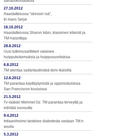
sairauskohtauksia
27.10.2012
Haastattelussa "stressin isä",
tri Hans Selye
16.10.2012
Haastattelussa Sharon Isbin, klassinen kitaristi ja
TM-harjoittaja
28.8.2012
Uusi tutkimusartikkeli valaisee
huippukokemuksia ja huippusuorituksia
6.8.2012
TM alentaa sydäntautiriskiä teini-ikäisillä
12.6.2012
TM parantaa käyttäytymistä ja oppimistuloksia
San Franciscon kouluissa
21.5.2012
Tv-lääkäri Mehmet Oz: TM parantaa terveyttä ja
edistää luovuutta
9.4.2012
Intiaaniheimo taistelee diabetesta vastaan TM:n
avulla
5.3.2012