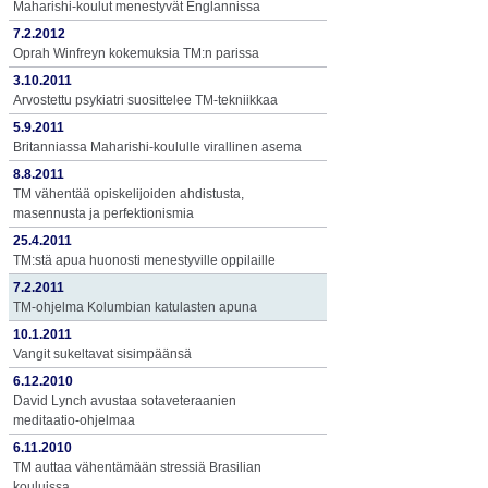
Maharishi-koulut menestyvät Englannissa
7.2.2012
Oprah Winfreyn kokemuksia TM:n parissa
3.10.2011
Arvostettu psykiatri suosittelee TM-tekniikkaa
5.9.2011
Britanniassa Maharishi-koululle virallinen asema
8.8.2011
TM vähentää opiskelijoiden ahdistusta,
masennusta ja perfektionismia
25.4.2011
TM:stä apua huonosti menestyville oppilaille
7.2.2011
TM-ohjelma Kolumbian katulasten apuna
10.1.2011
Vangit sukeltavat sisimpäänsä
6.12.2010
David Lynch avustaa sotaveteraanien
meditaatio-ohjelmaa
6.11.2010
TM auttaa vähentämään stressiä Brasilian
kouluissa