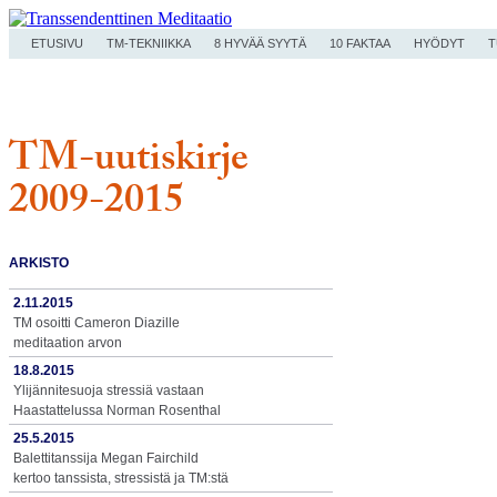
ETUSIVU
TM-TEKNIIKKA
8 HYVÄÄ SYYTÄ
10 FAKTAA
HYÖDYT
T
TM-uutiskirje
2009-2015
ARKISTO
2.11.2015
TM osoitti Cameron Diazille
meditaation arvon
18.8.2015
Ylijännitesuoja stressiä vastaan
Haastattelussa Norman Rosenthal
25.5.2015
Balettitanssija Megan Fairchild
kertoo tanssista, stressistä ja TM:stä