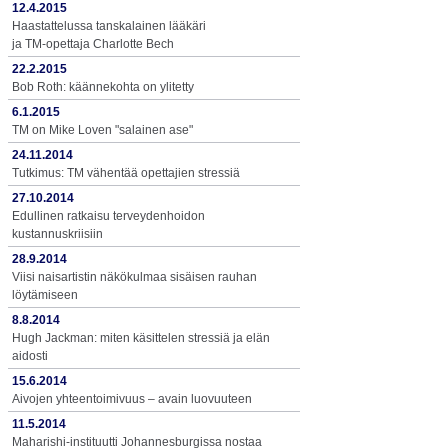
12.4.2015
Haastattelussa tanskalainen lääkäri
ja TM-opettaja Charlotte Bech
22.2.2015
Bob Roth: käännekohta on ylitetty
6.1.2015
TM on Mike Loven "salainen ase"
24.11.2014
Tutkimus: TM vähentää opettajien stressiä
27.10.2014
Edullinen ratkaisu terveydenhoidon
kustannuskriisiin
28.9.2014
Viisi naisartistin näkökulmaa sisäisen rauhan
löytämiseen
8.8.2014
Hugh Jackman: miten käsittelen stressiä ja elän
aidosti
15.6.2014
Aivojen yhteentoimivuus – avain luovuuteen
11.5.2014
Maharishi-instituutti Johannesburgissa nostaa