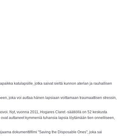
kka katulapsille, jotka saivat sieltä kunnon aterian ja rauhallisen
n, joka voi auttaa hänen lapsiaan voittamaan traumaattisen stressin,
kasvoi. Nyt, vuonna 2011, Hogares Claret -säätiöllä on 52 keskusta
 ne ovat auttaneet kymmeniä tuhansia lapsia löytämään tien onnelliseen,
 ohjaama dokumenttifilmi "Saving the Disposable Ones", joka sai