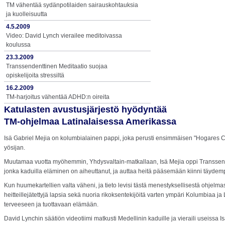
TM vähentää sydänpotilaiden sairauskohtauksia
ja kuolleisuutta
4.5.2009
Video: David Lynch vierailee meditoivassa
koulussa
23.3.2009
Transsendenttinen Meditaatio suojaa
opiskelijoita stressiltä
16.2.2009
TM-harjoitus vähentää ADHD:n oireita
Katulasten avustusjärjestö hyödyntää
TM-ohjelmaa Latinalaisessa Amerikassa
Isä Gabriel Mejia on kolumbialainen pappi, joka perusti ensimmäisen "Hogares Cl
yösijan.
Muutamaa vuotta myöhemmin, Yhdysvaltain-matkallaan, Isä Mejia oppi Transsende
jonka kaduilla eläminen on aiheuttanut, ja auttaa heitä pääsemään kiinni täyd
Kun huumekartellien valta väheni, ja tieto levisi tästä menestyksellisestä ohjelm
heitteillejätettyjä lapsia sekä nuoria rikoksentekijöitä varten ympäri Kolumbiaa j
terveeseen ja tuottavaan elämään.
David Lynchin säätiön videotiimi matkusti Medellinin kaduille ja vieraili useissa