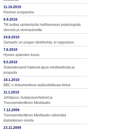
11.10.2010
Rauhan joogasutra
6.9.2010
TM auttaa opiskelijoita hallitsemaan psykologista
stressiä ja verenpainetta
24.8.2010
Samadhi on joogan lähtökohta, ei lopputulos
7.6.2010
Hyvien ajatusten koulu
9.5.2010
Sotaveteraanit hakevat apua meditaatiosta ja
joogasta
18.1.2010
BBC:n dokumentissa epäluotettavaa tietoa
11.1.2010
Johtajuus, huippusuoritukset ja
Transsendenttinen Meditaatio
7.12.2009
Transsendenttinen Meditaatio vähentää
diabeteksen oireita
23.11.2009