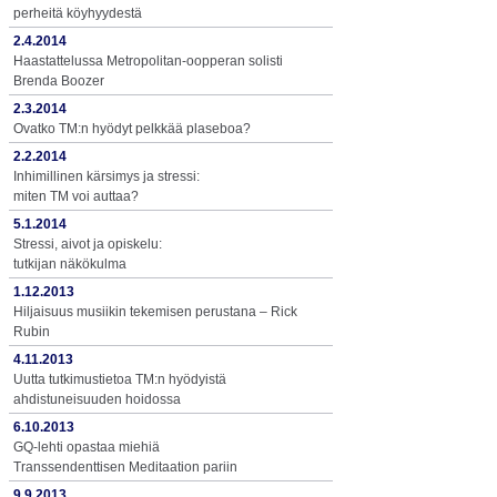
perheitä köyhyydestä
2.4.2014
Haastattelussa Metropolitan-oopperan solisti
Brenda Boozer
2.3.2014
Ovatko TM:n hyödyt pelkkää plaseboa?
2.2.2014
Inhimillinen kärsimys ja stressi:
miten TM voi auttaa?
5.1.2014
Stressi, aivot ja opiskelu:
tutkijan näkökulma
1.12.2013
Hiljaisuus musiikin tekemisen perustana – Rick
Rubin
4.11.2013
Uutta tutkimustietoa TM:n hyödyistä
ahdistuneisuuden hoidossa
6.10.2013
GQ-lehti opastaa miehiä
Transsendenttisen Meditaation pariin
9.9.2013