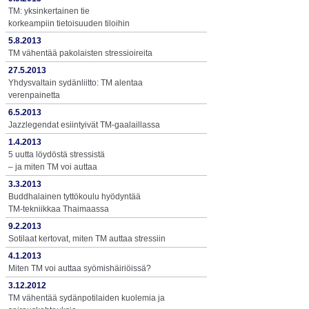
TM: yksinkertainen tie
korkeampiin tietoisuuden tiloihin
5.8.2013
TM vähentää pakolaisten stressioireita
27.5.2013
Yhdysvaltain sydänliitto: TM alentaa
verenpainetta
6.5.2013
Jazzlegendat esiintyivät TM-gaalaillassa
1.4.2013
5 uutta löydöstä stressistä
– ja miten TM voi auttaa
3.3.2013
Buddhalainen tyttökoulu hyödyntää
TM-tekniikkaa Thaimaassa
9.2.2013
Sotilaat kertovat, miten TM auttaa stressiin
4.1.2013
Miten TM voi auttaa syömishäiriöissä?
3.12.2012
TM vähentää sydänpotilaiden kuolemia ja