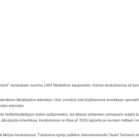
aret" -keskuksen vuonna 1984 Medellinin kaupunkiin. Hänen keskuksensa oli turvapai
nttisen Meditaation tekniikan. Hän ymmärsi heti löytäneensä arvokkaan apuvälinee
empään elämään.
asta heitteillejätettyjen lasten auttamiseksi, Isä Mejian johtamien yömajojen määrä 
a Latinalaista Amerikkaa. Keskuksissa on tilaa yli 3500 lapselle ja vuosien mittaan
 Isä Mejian keskuksissa. Tuloksena syntyi palkitun dokumentaristin Stuart Tannerin