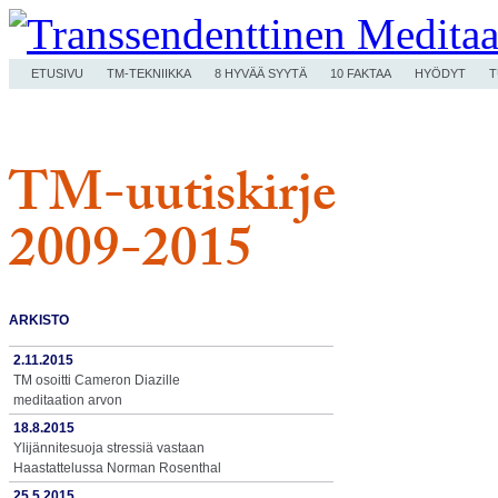
ETUSIVU
TM-TEKNIIKKA
8 HYVÄÄ SYYTÄ
10 FAKTAA
HYÖDYT
T
TM-uutiskirje
2009-2015
ARKISTO
2.11.2015
TM osoitti Cameron Diazille
meditaation arvon
18.8.2015
Ylijännitesuoja stressiä vastaan
Haastattelussa Norman Rosenthal
25.5.2015