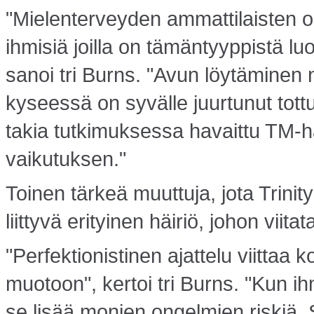
"Mielenterveyden ammattilaisten 
ihmisiä joilla on tämäntyyppistä l
sanoi tri Burns. "Avun löytäminen n
kyseessä on syvälle juurtunut tot
takia tutkimuksessa havaittu TM-ha
vaikutuksen."
Toinen tärkeä muuttuja, jota Trinity
liittyvä erityinen häiriö, johon viita
"Perfektionistinen ajattelu viittaa
muotoon", kertoi tri Burns. "Kun i
se lisää monien ongelmien riskiä.