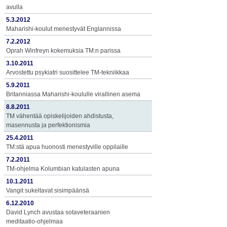
avulla
5.3.2012
Maharishi-koulut menestyvät Englannissa
7.2.2012
Oprah Winfreyn kokemuksia TM:n parissa
3.10.2011
Arvostettu psykiatri suosittelee TM-tekniikkaa
5.9.2011
Britanniassa Maharishi-koululle virallinen asema
8.8.2011
TM vähentää opiskelijoiden ahdistusta,
masennusta ja perfektionismia
25.4.2011
TM:stä apua huonosti menestyville oppilaille
7.2.2011
TM-ohjelma Kolumbian katulasten apuna
10.1.2011
Vangit sukeltavat sisimpäänsä
6.12.2010
David Lynch avustaa sotaveteraanien
meditaatio-ohjelmaa