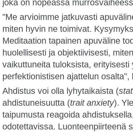
joka on nopeassa murrosvaiheess
"Me arvioimme jatkuvasti apuvälin
miten hyvin ne toimivat. Kysymyks
Meditaation tapainen apuväline to
huolellisesti ja objektiivisesti, mi
vaikuttuneita tuloksista, erityisest
perfektionistisen ajattelun osalta",
Ahdistus voi olla lyhytaikaista (
sta
ahdistuneisuutta (
trait anxiety
). Yl
taipumusta reagoida ahdistuksella
odotettavissa. Luonteenpiirteenä se