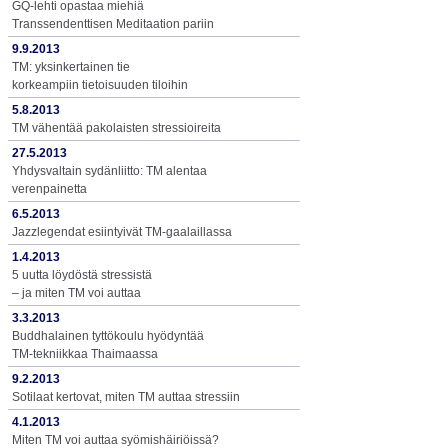
GQ-lehti opastaa miehiä
Transsendenttisen Meditaation pariin
9.9.2013
TM: yksinkertainen tie
korkeampiin tietoisuuden tiloihin
5.8.2013
TM vähentää pakolaisten stressioireita
27.5.2013
Yhdysvaltain sydänliitto: TM alentaa
verenpainetta
6.5.2013
Jazzlegendat esiintyivät TM-gaalaillassa
1.4.2013
5 uutta löydöstä stressistä
– ja miten TM voi auttaa
3.3.2013
Buddhalainen tyttökoulu hyödyntää
TM-tekniikkaa Thaimaassa
9.2.2013
Sotilaat kertovat, miten TM auttaa stressiin
4.1.2013
Miten TM voi auttaa syömishäiriöissä?