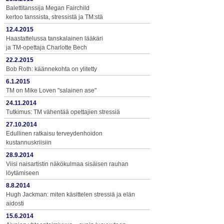
Balettitanssija Megan Fairchild
kertoo tanssista, stressistä ja TM:stä
12.4.2015
Haastattelussa tanskalainen lääkäri
ja TM-opettaja Charlotte Bech
22.2.2015
Bob Roth: käännekohta on ylitetty
6.1.2015
TM on Mike Loven "salainen ase"
24.11.2014
Tutkimus: TM vähentää opettajien stressiä
27.10.2014
Edullinen ratkaisu terveydenhoidon
kustannuskriisiin
28.9.2014
Viisi naisartistin näkökulmaa sisäisen rauhan
löytämiseen
8.8.2014
Hugh Jackman: miten käsittelen stressiä ja elän
aidosti
15.6.2014