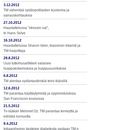
3.12.2012
TM vähentää sydänpotilaiden kuolemia ja
sairauskohtauksia
27.10.2012
Haastattelussa "stressin isä",
tri Hans Selye
16.10.2012
Haastattelussa Sharon Isbin, klassinen kitaristi ja
TM-harjoittaja
28.8.2012
Uusi tutkimusartikkeli valaisee
huippukokemuksia ja huippusuorituksia
6.8.2012
TM alentaa sydäntautiriskiä teini-ikäisillä
12.6.2012
TM parantaa käyttäytymistä ja oppimistuloksia
San Franciscon kouluissa
21.5.2012
Tv-lääkäri Mehmet Oz: TM parantaa terveyttä ja
edistää luovuutta
9.4.2012
Intiaaniheimo taistelee diabetesta vastaan TM:n