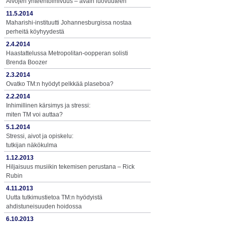
Aivojen yhteentoimivuus – avain luovuuteen
11.5.2014
Maharishi-instituutti Johannesburgissa nostaa
perheitä köyhyydestä
2.4.2014
Haastattelussa Metropolitan-oopperan solisti
Brenda Boozer
2.3.2014
Ovatko TM:n hyödyt pelkkää plaseboa?
2.2.2014
Inhimillinen kärsimys ja stressi:
miten TM voi auttaa?
5.1.2014
Stressi, aivot ja opiskelu:
tutkijan näkökulma
1.12.2013
Hiljaisuus musiikin tekemisen perustana – Rick
Rubin
4.11.2013
Uutta tutkimustietoa TM:n hyödyistä
ahdistuneisuuden hoidossa
6.10.2013