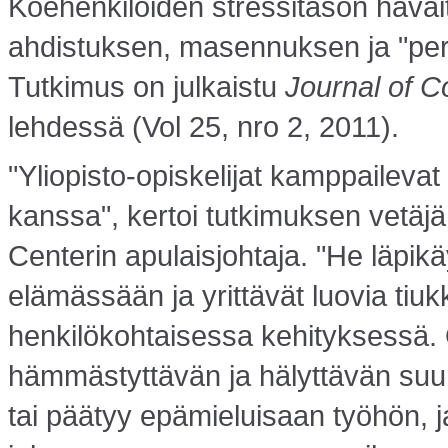
Koehenkilöiden stressitason havait
ahdistuksen, masennuksen ja "perfe
Tutkimus on julkaistu
Journal of C
lehdessä (Vol 25, nro 2, 2011).
"Yliopisto-opiskelijat kamppailev
kanssa", kertoi tutkimuksen vetäjä 
Centerin apulaisjohtaja. "He läpik
elämässään ja yrittävät luovia tiuk
henkilökohtaisessa kehityksessä. 
hämmästyttävän ja hälyttävän suu
tai päätyy epämieluisaan työhön, j