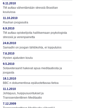
6.11.2010
TM auttaa vähentämään stressiä Brasilian
kouluissa
11.10.2010
Rauhan joogasutra
6.9.2010
TM auttaa opiskelijoita hallitsemaan psykologista
stressiä ja verenpainetta
24.8.2010
Samadhi on joogan lähtökohta, ei lopputulos
7.6.2010
Hyvien ajatusten koulu
9.5.2010
Sotaveteraanit hakevat apua meditaatiosta ja
joogasta
18.1.2010
BBC:n dokumentissa epäluotettavaa tietoa
11.1.2010
Johtajuus, huippusuoritukset ja
Transsendenttinen Meditaatio
7.12.2009