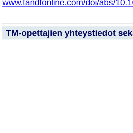
www.tandfonline.com/doi/abs/10
TM-opettajien yhteystiedot sekä