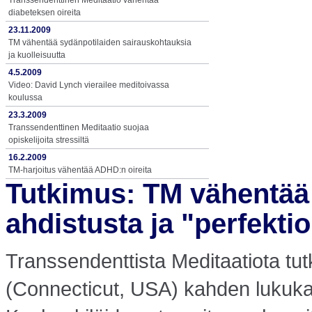
Transsendenttinen Meditaatio vähentää
diabeteksen oireita
23.11.2009
TM vähentää sydänpotilaiden sairauskohtauksia
ja kuolleisuutta
4.5.2009
Video: David Lynch vierailee meditoivassa
koulussa
23.3.2009
Transsendenttinen Meditaatio suojaa
opiskelijoita stressiltä
16.2.2009
TM-harjoitus vähentää ADHD:n oireita
Tutkimus: TM vähentää 
ahdistusta ja "perfektio
Transsendenttista Meditaatiota tutk
(Connecticut, USA) kahden lukuka