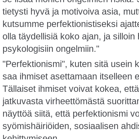
tietysti hyvä ja motivoiva asia, mu
kutsumme perfektionistiseksi ajatt
olla täydellisiä koko ajan, ja silloin
psykologisiin ongelmiin."
"Perfektionismi", kuten sitä usei
saa ihmiset asettamaan itselleen ep
Tällaiset ihmiset voivat kokea, et
jatkuvasta virheettömästä suorittam
näyttöä siitä, että perfektionismi
syömishäiriöiden, sosiaalisen ahd
kehittymiseen.