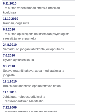
6.11.2010
TM auttaa vähentämään stressiä Brasilian
kouluissa
11.10.2010
Rauhan joogasutra
6.9.2010
TM auttaa opiskelijoita hallitsemaan psykologista
stressiä ja verenpainetta
24.8.2010
Samadhi on joogan lähtökohta, ei lopputulos
7.6.2010
Hyvien ajatusten koulu
9.5.2010
Sotaveteraanit hakevat apua meditaatiosta ja
joogasta
18.1.2010
BBC:n dokumentissa epäluotettavaa tietoa
11.1.2010
Johtajuus, huippusuoritukset ja
Transsendenttinen Meditaatio
7.12.2009