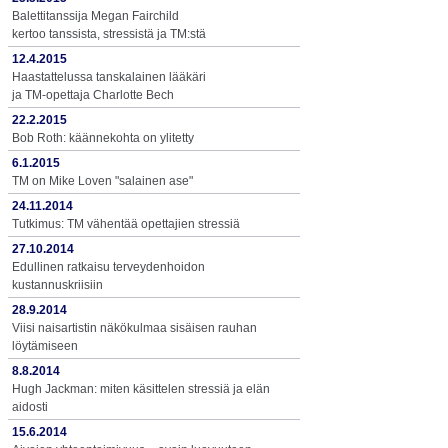
Balettitanssija Megan Fairchild
kertoo tanssista, stressistä ja TM:stä
12.4.2015
Haastattelussa tanskalainen lääkäri
ja TM-opettaja Charlotte Bech
22.2.2015
Bob Roth: käännekohta on ylitetty
6.1.2015
TM on Mike Loven "salainen ase"
24.11.2014
Tutkimus: TM vähentää opettajien stressiä
27.10.2014
Edullinen ratkaisu terveydenhoidon
kustannuskriisiin
28.9.2014
Viisi naisartistin näkökulmaa sisäisen rauhan
löytämiseen
8.8.2014
Hugh Jackman: miten käsittelen stressiä ja elän
aidosti
15.6.2014