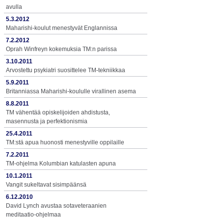
avulla
5.3.2012
Maharishi-koulut menestyvät Englannissa
7.2.2012
Oprah Winfreyn kokemuksia TM:n parissa
3.10.2011
Arvostettu psykiatri suosittelee TM-tekniikkaa
5.9.2011
Britanniassa Maharishi-koululle virallinen asema
8.8.2011
TM vähentää opiskelijoiden ahdistusta,
masennusta ja perfektionismia
25.4.2011
TM:stä apua huonosti menestyville oppilaille
7.2.2011
TM-ohjelma Kolumbian katulasten apuna
10.1.2011
Vangit sukeltavat sisimpäänsä
6.12.2010
David Lynch avustaa sotaveteraanien
meditaatio-ohjelmaa