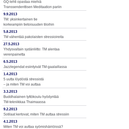
GQ-lehti opastaa miehiä
Transsendenttisen Meditaation pariin
9.9.2013
TM: yksinkertainen tie
korkeampiin tietoisuuden tiloihin
5.8.2013
TM vähentää pakolaisten stressioireita
27.5.2013
Yhdysvaltain sydänliitto: TM alentaa
verenpainetta
6.5.2013
Jazzlegendat esiintyivät TM-gaalaillassa
1.4.2013
5 uutta löydöstä stressistä
– ja miten TM voi auttaa
3.3.2013
Buddhalainen tyttökoulu hyödyntää
TM-tekniikkaa Thaimaassa
9.2.2013
Sotilaat kertovat, miten TM auttaa stressiin
4.1.2013
Miten TM voi auttaa syömishäiriöissä?