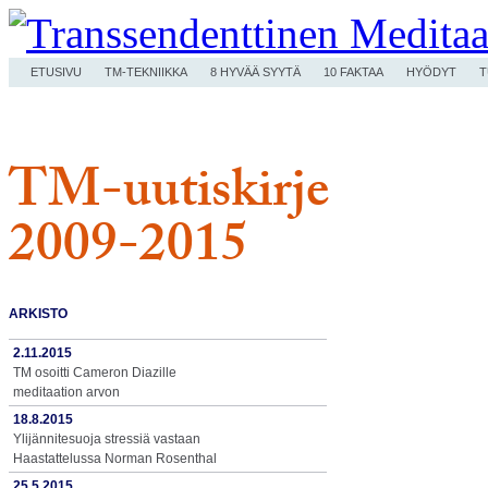
ETUSIVU
TM-TEKNIIKKA
8 HYVÄÄ SYYTÄ
10 FAKTAA
HYÖDYT
T
TM-uutiskirje
2009-2015
ARKISTO
2.11.2015
TM osoitti Cameron Diazille
meditaation arvon
18.8.2015
Ylijännitesuoja stressiä vastaan
Haastattelussa Norman Rosenthal
25.5.2015