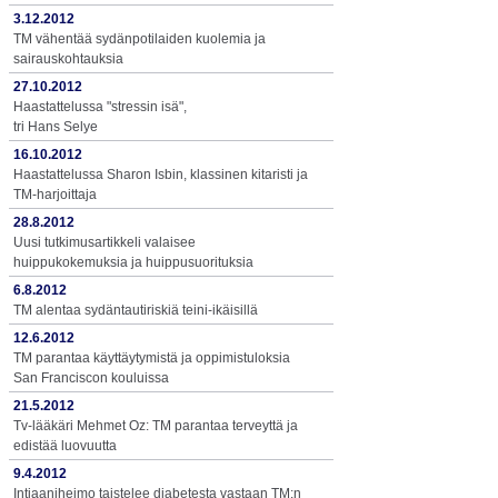
3.12.2012
TM vähentää sydänpotilaiden kuolemia ja
sairauskohtauksia
27.10.2012
Haastattelussa "stressin isä",
tri Hans Selye
16.10.2012
Haastattelussa Sharon Isbin, klassinen kitaristi ja
TM-harjoittaja
28.8.2012
Uusi tutkimusartikkeli valaisee
huippukokemuksia ja huippusuorituksia
6.8.2012
TM alentaa sydäntautiriskiä teini-ikäisillä
12.6.2012
TM parantaa käyttäytymistä ja oppimistuloksia
San Franciscon kouluissa
21.5.2012
Tv-lääkäri Mehmet Oz: TM parantaa terveyttä ja
edistää luovuutta
9.4.2012
Intiaaniheimo taistelee diabetesta vastaan TM:n