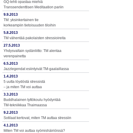
GQ-lehti opastaa miehiä
Transsendenttisen Meditaation pariin
9.9.2013
TM: yksinkertainen tie
korkeampiin tietoisuuden tiloihin
5.8.2013
TM vähentää pakolaisten stressioireita
27.5.2013
Yhdysvaltain sydänliitto: TM alentaa
verenpainetta
6.5.2013
Jazzlegendat esiintyivät TM-gaalaillassa
1.4.2013
5 uutta löydöstä stressistä
– ja miten TM voi auttaa
3.3.2013
Buddhalainen tyttökoulu hyödyntää
TM-tekniikkaa Thaimaassa
9.2.2013
Sotilaat kertovat, miten TM auttaa stressiin
4.1.2013
Miten TM voi auttaa syömishäiriöissä?