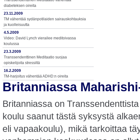
Transsendenttinen Meditaatio vähentää
diabeteksen oireita
23.11.2009
TM vähentää sydänpotilaiden sairauskohtauksia
ja kuolleisuutta
4.5.2009
Video: David Lynch vierailee meditoivassa
koulussa
23.3.2009
Transsendenttinen Meditaatio suojaa
opiskelijoita stressiltä
16.2.2009
TM-harjoitus vähentää ADHD:n oireita
Britanniassa Maharishi-
Britanniassa on Transsendenttista
koulu saanut tästä syksystä alkae
eli vapaakoulu), mikä tarkoittaa täy