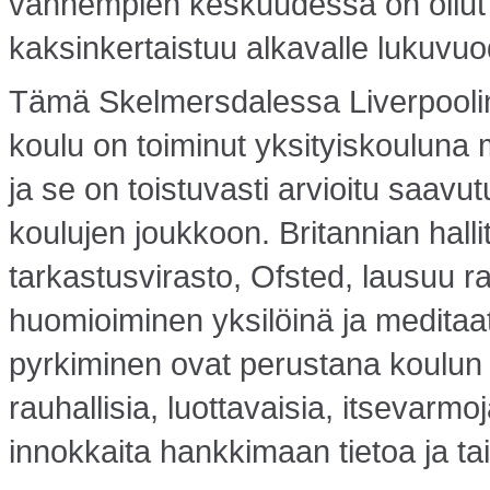
vanhempien keskuudessa on ollut s
kaksinkertaistuu alkavalle lukuvuod
Tämä Skelmersdalessa Liverpoolin 
koulu on toiminut yksityiskouluna
ja se on toistuvasti arvioitu saav
koulujen joukkoon. Britannian hal
tarkastusvirasto, Ofsted, lausuu r
huomioiminen yksilöinä ja meditaa
pyrkiminen ovat perustana koulun 
rauhallisia, luottavaisia, itsevarmoj
innokkaita hankkimaan tietoa ja tai