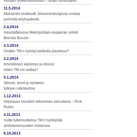
Aivojen yhteentoimivuus – avain luovuuteen
11.5.2014
Maharishi-instituutti Johannesburgissa nostaa
perheitä köyhyydestä
2.4.2014
Haastattelussa Metropolitan-oopperan solisti
Brenda Boozer
2.3.2014
Ovatko TM:n hyödyt pelkkää plaseboa?
2.2.2014
Inhimillinen kärsimys ja stressi:
miten TM voi auttaa?
5.1.2014
Stressi, aivot ja opiskelu:
tutkijan näkökulma
1.12.2013
Hiljaisuus musiikin tekemisen perustana – Rick
Rubin
4.11.2013
Uutta tutkimustietoa TM:n hyödyistä
ahdistuneisuuden hoidossa
6.10.2013