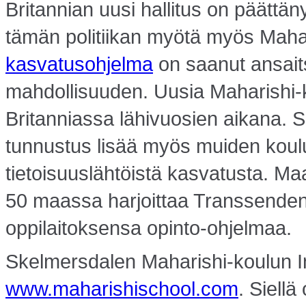
Britannian uusi hallitus on päättäny
tämän politiikan myötä myös Maha
kasvatusohjelma
on saanut ansai
mahdollisuuden. Uusia Maharishi-k
Britanniassa lähivuosien aikana.
tunnustus lisää myös muiden koul
tietoisuuslähtöistä kasvatusta. Maa
50 maassa harjoittaa Transsendent
oppilaitoksensa opinto-ohjelmaa.
Skelmersdalen Maharishi-koulun Int
www.maharishischool.com
. Siell