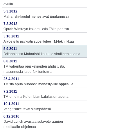
avulla
5.3.2012
Maharishi-koulut menestyvät Englannissa
7.2.2012
Oprah Winfreyn kokemuksia TM:n parissa
3.10.2011
Arvostettu psykiatri suosittelee TM-tekniikkaa
5.9.2011
Britanniassa Maharishi-koululle virallinen asema
8.8.2011
TM vähentää opiskelijoiden ahdistusta,
masennusta ja perfektionismia
25.4.2011
TM:stä apua huonosti menestyville oppilaille
7.2.2011
TM-ohjelma Kolumbian katulasten apuna
10.1.2011
Vangit sukeltavat sisimpäänsä
6.12.2010
David Lynch avustaa sotaveteraanien
meditaatio-ohjelmaa