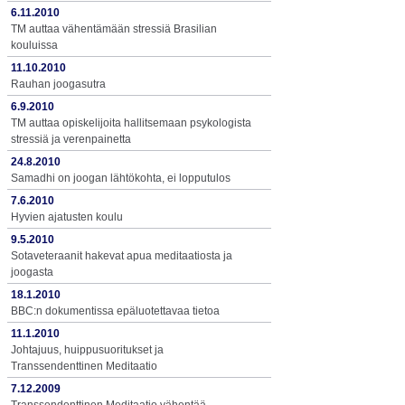
6.11.2010
TM auttaa vähentämään stressiä Brasilian
kouluissa
11.10.2010
Rauhan joogasutra
6.9.2010
TM auttaa opiskelijoita hallitsemaan psykologista
stressiä ja verenpainetta
24.8.2010
Samadhi on joogan lähtökohta, ei lopputulos
7.6.2010
Hyvien ajatusten koulu
9.5.2010
Sotaveteraanit hakevat apua meditaatiosta ja
joogasta
18.1.2010
BBC:n dokumentissa epäluotettavaa tietoa
11.1.2010
Johtajuus, huippusuoritukset ja
Transsendenttinen Meditaatio
7.12.2009