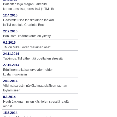
Balettitanssija Megan Fairchild
kertoo tanssista, stressistä ja TM:stä
12.4.2015
Haastattelussa tanskalainen lääkäri
ja TM-opettaja Charlotte Bech
22.2.2015
Bob Roth: käännekohta on ylitetty
6.1.2015
TM on Mike Loven "salainen ase"
24.11.2014
Tutkimus: TM vähentää opettajien stressiä
27.10.2014
Edullinen ratkaisu terveydenhoidon
kustannuskriisiin
28.9.2014
Viisi naisartistin näkökulmaa sisäisen rauhan
löytämiseen
8.8.2014
Hugh Jackman: miten käsittelen stressiä ja elän
aidosti
15.6.2014