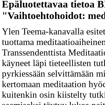
Epäluotettavaa tietoa 
"Vaihtoehtohoidot: med
Ylen Teema-kanavalla esitet
tuottama meditaatioaiheinen 
Transsendenttista Meditaati
käyneet läpi tieteellisten t
pyrkiessään selvittämään m
kertomaan meditaation hyöd
kuitenkin osin kiistelty tut