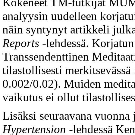
Kokeneet TM-tutkijat MUM-y
analyysin uudelleen korjatui
näin syntynyt artikkeli julk
Reports
-lehdessä. Korjatun 
Transsendenttinen Meditaati
tilastollisesti merkitseväss
0.002/0.02). Muiden medita
vaikutus ei ollut tilastollise
Lisäksi seuraavana vuonna j
Hypertension
-lehdessä Ken