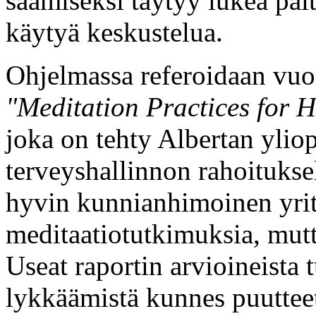
saamiseksi täytyy lukea pait
käytyä keskustelua.
Ohjelmassa referoidaan vuo
"Meditation Practices for H
joka on tehty Albertan ylio
terveyshallinnon rahoituks
hyvin kunnianhimoinen yrit
meditaatiotutkimuksia, mutta
Useat raportin arvioineista t
lykkäämistä kunnes puutteet