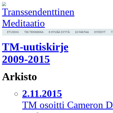
ETUSIVU
TM-TEKNIIKKA
8 HYVÄÄ SYYTÄ
10 FAKTAA
HYÖDYT
T
TM-uutiskirje
2009-2015
Arkisto
2.11.2015
TM osoitti Cameron Di