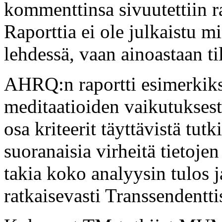
kommenttinsa sivuutettiin ra
Raporttia ei ole julkaistu m
lehdessä, vaan ainoastaan ti
AHRQ:n raportti esimerkiksi
meditaatioiden vaikutuksest
osa kriteerit täyttävistä tutk
suoranaisia virheitä tietoje
takia koko analyysin tulos 
ratkaisevasti Transsendentti