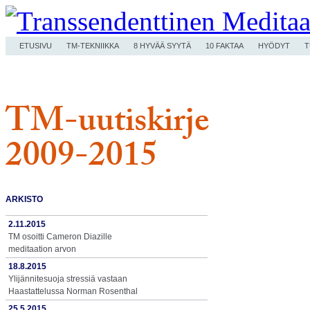
ETUSIVU
TM-TEKNIIKKA
8 HYVÄÄ SYYTÄ
10 FAKTAA
HYÖDYT
T
TM-uutiskirje
2009-2015
ARKISTO
2.11.2015
TM osoitti Cameron Diazille
meditaation arvon
18.8.2015
Ylijännitesuoja stressiä vastaan
Haastattelussa Norman Rosenthal
25.5.2015