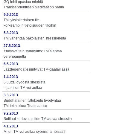
GQ-lehti opastaa miehiä
Transsendenttisen Meditaation pariin
9.9.2013
TM: yksinkertainen tie
korkeampiin tietoisuuden tiloihin
5.8.2013
TM vähentää pakolaisten stressioireita
27.5.2013
Yhdysvaltain sydänliitto: TM alentaa
verenpainetta
6.5.2013
Jazzlegendat esiintyivät TM-gaalaillassa
1.4.2013
5 uutta löydöstä stressistä
– ja miten TM voi auttaa
3.3.2013
Buddhalainen tyttökoulu hyödyntää
TM-tekniikkaa Thaimaassa
9.2.2013
Sotilaat kertovat, miten TM auttaa stressiin
4.1.2013
Miten TM voi auttaa syömishäiriöissä?