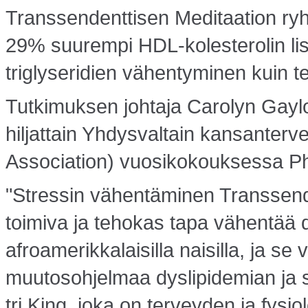
Transsendenttisen Meditaation ryh
29% suurempi HDL-kolesterolin l
triglyseridien vähentyminen kuin 
Tutkimuksen johtaja Carolyn Gaylor
hiljattain Yhdysvaltain kansanterv
Association) vuosikokouksessa Ph
"Stressin vähentäminen Transsend
toimiva ja tehokas tapa vähentää 
afroamerikkalaisilla naisilla, ja se
muutosohjelmaa dyslipidemian ja 
tri King, joka on terveyden ja fysi