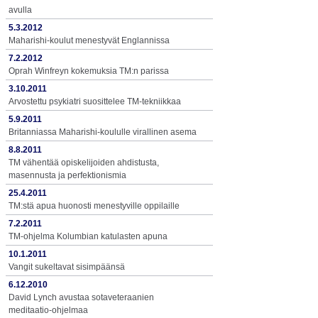
avulla
5.3.2012
Maharishi-koulut menestyvät Englannissa
7.2.2012
Oprah Winfreyn kokemuksia TM:n parissa
3.10.2011
Arvostettu psykiatri suosittelee TM-tekniikkaa
5.9.2011
Britanniassa Maharishi-koululle virallinen asema
8.8.2011
TM vähentää opiskelijoiden ahdistusta,
masennusta ja perfektionismia
25.4.2011
TM:stä apua huonosti menestyville oppilaille
7.2.2011
TM-ohjelma Kolumbian katulasten apuna
10.1.2011
Vangit sukeltavat sisimpäänsä
6.12.2010
David Lynch avustaa sotaveteraanien
meditaatio-ohjelmaa