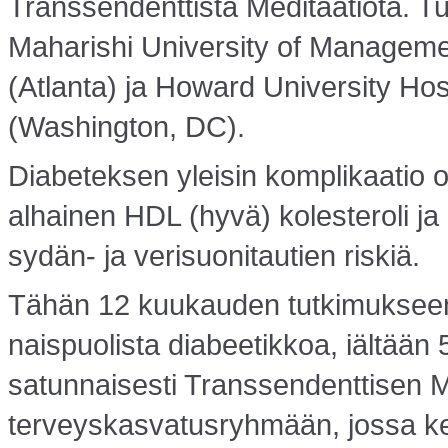
Transsendenttista Meditaatiota. T
Maharishi University of Managem
(Atlanta) ja Howard University Hos
(Washington, DC).
Diabeteksen yleisin komplikaatio o
alhainen HDL (hyvä) kolesteroli ja k
sydän- ja verisuonitautien riskiä.
Tähän 12 kuukauden tutkimukseen o
naispuolista diabeetikkoa, iältään 5
satunnaisesti Transsendenttisen 
terveyskasvatusryhmään, jossa kesk