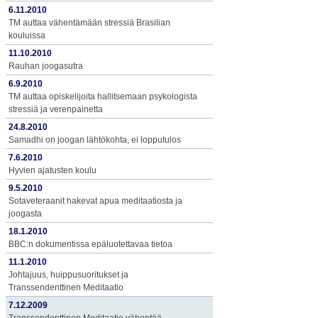
6.11.2010
TM auttaa vähentämään stressiä Brasilian
kouluissa
11.10.2010
Rauhan joogasutra
6.9.2010
TM auttaa opiskelijoita hallitsemaan psykologista
stressiä ja verenpainetta
24.8.2010
Samadhi on joogan lähtökohta, ei lopputulos
7.6.2010
Hyvien ajatusten koulu
9.5.2010
Sotaveteraanit hakevat apua meditaatiosta ja
joogasta
18.1.2010
BBC:n dokumentissa epäluotettavaa tietoa
11.1.2010
Johtajuus, huippusuoritukset ja
Transsendenttinen Meditaatio
7.12.2009