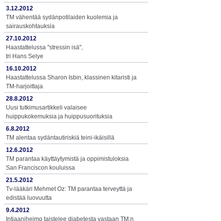
3.12.2012
TM vähentää sydänpotilaiden kuolemia ja
sairauskohtauksia
27.10.2012
Haastattelussa "stressin isä",
tri Hans Selye
16.10.2012
Haastattelussa Sharon Isbin, klassinen kitaristi ja
TM-harjoittaja
28.8.2012
Uusi tutkimusartikkeli valaisee
huippukokemuksia ja huippusuorituksia
6.8.2012
TM alentaa sydäntautiriskiä teini-ikäisillä
12.6.2012
TM parantaa käyttäytymistä ja oppimistuloksia
San Franciscon kouluissa
21.5.2012
Tv-lääkäri Mehmet Oz: TM parantaa terveyttä ja
edistää luovuutta
9.4.2012
Intiaaniheimo taistelee diabetesta vastaan TM:n