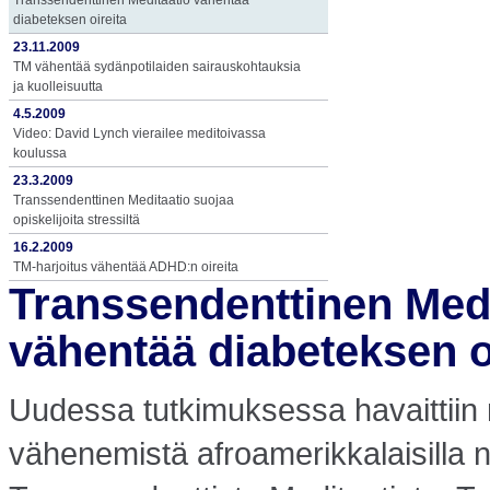
Transsendenttinen Meditaatio vähentää
diabeteksen oireita
23.11.2009
TM vähentää sydänpotilaiden sairauskohtauksia
ja kuolleisuutta
4.5.2009
Video: David Lynch vierailee meditoivassa
koulussa
23.3.2009
Transsendenttinen Meditaatio suojaa
opiskelijoita stressiltä
16.2.2009
TM-harjoitus vähentää ADHD:n oireita
Transsendenttinen Medi
vähentää diabeteksen o
Uudessa tutkimuksessa havaittiin 
vähenemistä afroamerikkalaisilla nai