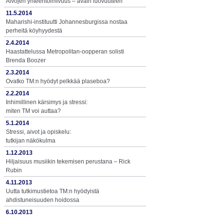
Aivojen yhteentoimivuus – avain luovuuteen
11.5.2014
Maharishi-instituutti Johannesburgissa nostaa
perheitä köyhyydestä
2.4.2014
Haastattelussa Metropolitan-oopperan solisti
Brenda Boozer
2.3.2014
Ovatko TM:n hyödyt pelkkää plaseboa?
2.2.2014
Inhimillinen kärsimys ja stressi:
miten TM voi auttaa?
5.1.2014
Stressi, aivot ja opiskelu:
tutkijan näkökulma
1.12.2013
Hiljaisuus musiikin tekemisen perustana – Rick
Rubin
4.11.2013
Uutta tutkimustietoa TM:n hyödyistä
ahdistuneisuuden hoidossa
6.10.2013