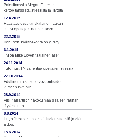
Balettitanssija Megan Fairchild
kertoo tanssista, stressistä ja TM:stä
12.4.2015
Haastattelussa tanskalainen lääkäri
ja TM-opettaja Charlotte Bech
22.2.2015
Bob Roth: käännekohta on ylitetty
6.1.2015
TM on Mike Loven "salainen ase"
24.11.2014
Tutkimus: TM vähentää opettajien stressiä
27.10.2014
Edullinen ratkaisu terveydenhoidon
kustannuskriisiin
28.9.2014
Viisi naisartistin näkökulmaa sisäisen rauhan
löytämiseen
8.8.2014
Hugh Jackman: miten käsittelen stressiä ja elän
aidosti
15.6.2014