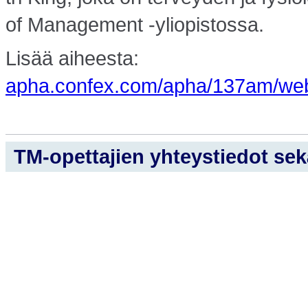
of Management -yliopistossa.
Lisää aiheesta:
apha.confex.com/apha/137am/we
TM-opettajien yhteystiedot sekä