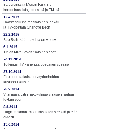
Balettitanssija Megan Fairchild
kertoo tanssista, stressistä ja TM:stä
12.4.2015
Haastattelussa tanskalainen lääkäri
ja TM-opettaja Charlotte Bech
22.2.2015
Bob Roth: käännekohta on ylitetty
6.1.2015
TM on Mike Loven "salainen ase"
24.11.2014
Tutkimus: TM vähentää opettajien stressiä
27.10.2014
Edullinen ratkaisu terveydenhoidon
kustannuskriisiin
28.9.2014
Viisi naisartistin näkökulmaa sisäisen rauhan
löytämiseen
8.8.2014
Hugh Jackman: miten käsittelen stressiä ja elän
aidosti
15.6.2014