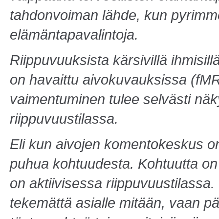
tahdonvoiman lähde, kun pyrimm
elämäntapavalintoja.
Riippuvuuksista kärsivillä ihmisi
on havaittu aivokuvauksissa (fMR
vaimentuminen tulee selvästi näky
riippuvuustilassa.
Eli kun aivojen komentokeskus on
puhua kohtuudesta. Kohtuutta on
on aktiivisessa riippuvuustilassa.
tekemättä asialle mitään, vaan p