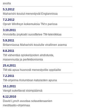
avulla
5.3.2012
Maharishi-koulut menestyvät Englannissa
7.2.2012
Oprah Winfreyn kokemuksia TM:n parissa
3.10.2011
Arvostettu psykiatri suosittelee TM-tekniikkaa
5.9.2011
Britanniassa Maharishi-koululle virallinen asema
8.8.2011
TM vähentää opiskelijoiden ahdistusta,
masennusta ja perfektionismia
25.4.2011
TM:stä apua huonosti menestyville oppilaille
7.2.2011
TM-ohjelma Kolumbian katulasten apuna
10.1.2011
Vangit sukeltavat sisimpäänsä
6.12.2010
David Lynch avustaa sotaveteraanien
meditaatio-ohjelmaa