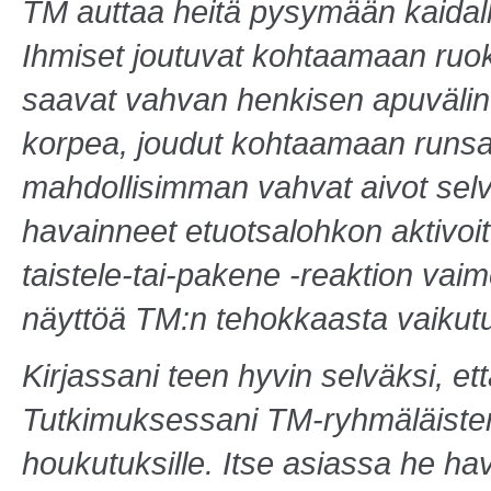
TM auttaa heitä pysymään kaidalla
Ihmiset joutuvat kohtaamaan ruok
saavat vahvan henkisen apuvälin
korpea, joudut kohtaamaan runsaa
mahdollisimman vahvat aivot selvi
havainneet etuotsalohkon aktivoi
taistele-tai-pakene
-reaktion
vaime
näyttöä TM:n tehokkaasta vaikutu
Kirjassani teen hyvin selväksi, et
Tutkimuksessani TM-ryhmäläisten
houkutuksille. Itse asiassa he ha