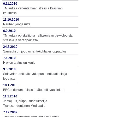
6.11.2010
TM auttaa vähentämään stressiä Brasilian
kouluissa
11.10.2010
Rauhan joogasutra
6.9.2010
TM auttaa opiskelijoita hallitsemaan psykologista
stressiä ja verenpainetta
24.8.2010
Samadhi on joogan lähtökohta, ei lopputulos
7.6.2010
Hyvien ajatusten koulu
9.5.2010
Sotaveteraanit hakevat apua meditaatiosta ja
joogasta
18.1.2010
BBC:n dokumentissa epäluotettavaa tietoa
11.1.2010
Johtajuus, huippusuoritukset ja
Transsendenttinen Meditaatio
7.12.2009