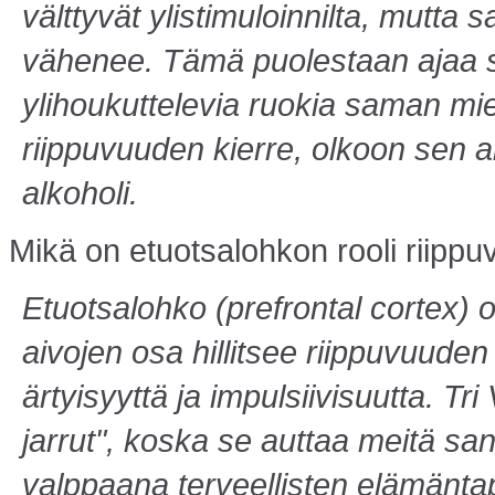
välttyvät ylistimuloinnilta, mutta
vähenee. Tämä puolestaan aja
ylihoukuttelevia ruokia saman mi
riippuvuuden kierre, olkoon sen a
alkoholi.
Mikä on etuotsalohkon rooli riipp
Etuotsalohko (prefrontal cortex)
aivojen osa hillitsee riippuvuude
ärtyisyyttä ja impulsiivisuutta. Tr
jarrut", koska se auttaa meitä s
valppaana terveellisten elämän­t