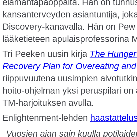
elämäntapaoppaita. Hän on tunnust
kansanterveyden asiantuntija, jok
Discovery-kanavalla. Hän on Pew
lääketieteen apulaisprofessorina M
Tri Peeken uusin kirja
The Hunger 
Recovery Plan for Overeating and
riippuvuutena uusimpien aivotutki
hoito-ohjelman yksi peruspilari o
TM-harjoituksen avulla.
Enlightenment-lehden
haastattelu
Vuosien ajan sain kuulla potilaid