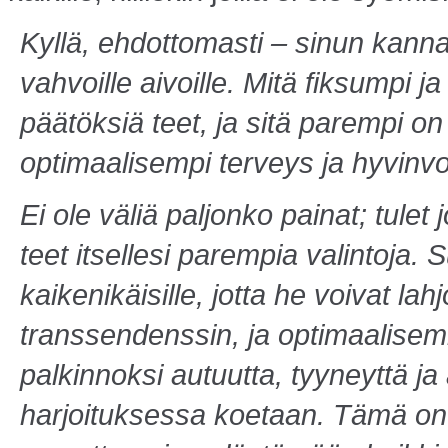
Kyllä, ehdottomasti – sinun kann
vahvoille aivoille. Mitä fiksumpi j
päätöksiä teet, ja sitä parempi on
optimaalisempi terveys ja hyvinvoi
Ei ole väliä paljonko painat; tule
teet itsellesi parempia valintoja. 
kaikenikäisille, jotta he voivat lah
transsendenssin, ja optimaalise
palkinnoksi autuutta, tyyneyttä j
harjoituksessa koetaan. Tämä on k