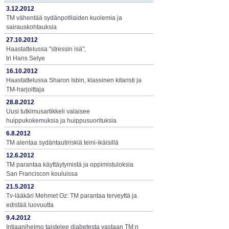
3.12.2012
TM vähentää sydänpotilaiden kuolemia ja
sairauskohtauksia
27.10.2012
Haastattelussa "stressin isä",
tri Hans Selye
16.10.2012
Haastattelussa Sharon Isbin, klassinen kitaristi ja
TM-harjoittaja
28.8.2012
Uusi tutkimusartikkeli valaisee
huippukokemuksia ja huippusuorituksia
6.8.2012
TM alentaa sydäntautiriskiä teini-ikäisillä
12.6.2012
TM parantaa käyttäytymistä ja oppimistuloksia
San Franciscon kouluissa
21.5.2012
Tv-lääkäri Mehmet Oz: TM parantaa terveyttä ja
edistää luovuutta
9.4.2012
Intiaaniheimo taistelee diabetesta vastaan TM:n