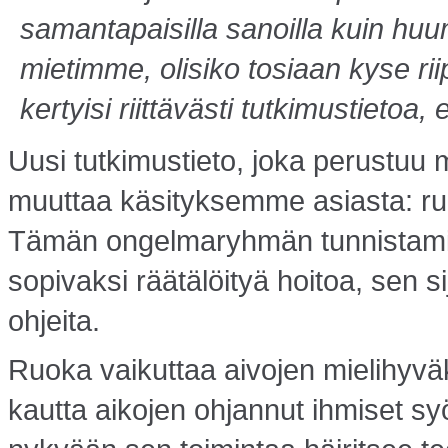
samantapaisilla sanoilla kuin huu
mietimme, olisiko tosiaan kyse ri
kertyisi riittävästi tutkimustietoa,
Uusi tutkimustieto, joka perustuu 
muuttaa käsityksemme asiasta: ruo
Tämän ongelma­ryhmän tunnistamin
sopivaksi räätälöityä hoitoa, sen sij
ohjeita.
Ruoka vaikuttaa aivojen mielihy
kautta aikojen ohjannut ihmiset sy