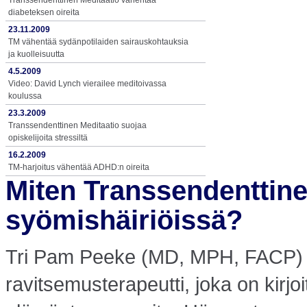
Transsendenttinen Meditaatio vähentää
diabeteksen oireita
23.11.2009
TM vähentää sydänpotilaiden sairauskohtauksia
ja kuolleisuutta
4.5.2009
Video: David Lynch vierailee meditoivassa
koulussa
23.3.2009
Transsendenttinen Meditaatio suojaa
opiskelijoita stressiltä
16.2.2009
TM-harjoitus vähentää ADHD:n oireita
Miten Transsendenttine
syömishäiriöissä?
Tri Pam Peeke (MD, MPH, FACP) o
ravitsemusterapeutti, joka on kirjo