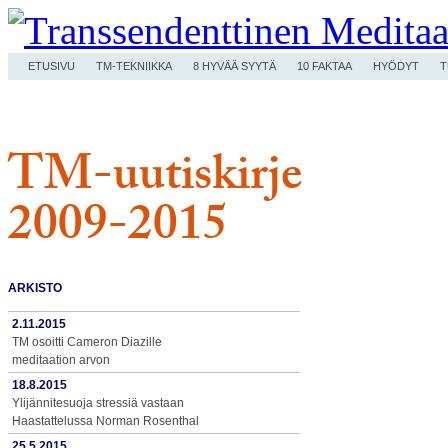
ETUSIVU
TM-TEKNIIKKA
8 HYVÄÄ SYYTÄ
10 FAKTAA
HYÖDYT
T
TM-uutiskirje
2009-2015
ARKISTO
2.11.2015
TM osoitti Cameron Diazille
meditaation arvon
18.8.2015
Ylijännitesuoja stressiä vastaan
Haastattelussa Norman Rosenthal
25.5.2015