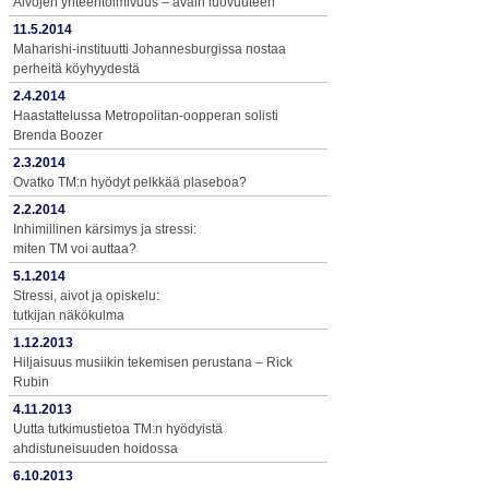
Aivojen yhteentoimivuus – avain luovuuteen
11.5.2014
Maharishi-instituutti Johannesburgissa nostaa
perheitä köyhyydestä
2.4.2014
Haastattelussa Metropolitan-oopperan solisti
Brenda Boozer
2.3.2014
Ovatko TM:n hyödyt pelkkää plaseboa?
2.2.2014
Inhimillinen kärsimys ja stressi:
miten TM voi auttaa?
5.1.2014
Stressi, aivot ja opiskelu:
tutkijan näkökulma
1.12.2013
Hiljaisuus musiikin tekemisen perustana – Rick
Rubin
4.11.2013
Uutta tutkimustietoa TM:n hyödyistä
ahdistuneisuuden hoidossa
6.10.2013