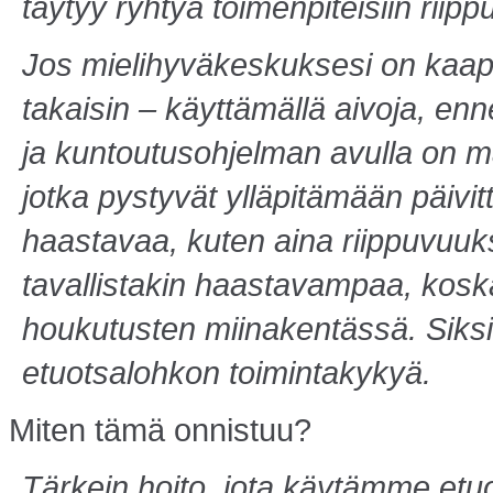
täytyy ryhtyä toimenpiteisiin rii
Jos mielihyväkeskuksesi on kaapat
takaisin – käyttämällä aivoja, en
ja kuntoutusohjel­man avulla on m
jotka pystyvät ylläpitämään päivit
haastavaa, kuten aina riippuvuu
tavallistakin haastavampaa, kos
houkutusten miinakentässä. Siksi
etuotsalohkon toimintakykyä.
Miten tämä onnistuu?
Tärkein hoito, jota käytämme et