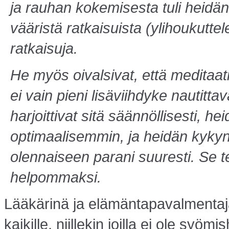
ja rauhan kokemisesta tuli heidän 
vääristä ratkaisuista (ylihoukuttele
ratkaisuja.
He myös oivalsivat, että meditaat
ei vain pieni lisäviihdyke nautittav
harjoittivat sitä säännölli­sesti, 
optimaalisemmin, ja heidän kykynsä
olennaiseen parani suuresti. Se t
helpommaksi.
Lääkärinä ja elämäntapavalmentaja
kaikille, niillekin joilla ei ole syömis