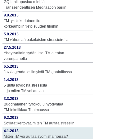
GQ-lehti opastaa miehiä
Transsendenttisen Meditaation pariin
9.9.2013
TM: yksinkertainen tie
korkeampiin tietoisuuden tiloihin
5.8.2013
TM vähentää pakolaisten stressioireita
27.5.2013
Yhdysvaltain sydänliitto: TM alentaa
verenpainetta
6.5.2013
Jazzlegendat esiintyivät TM-gaalaillassa
1.4.2013
5 uutta löydöstä stressistä
– ja miten TM voi auttaa
3.3.2013
Buddhalainen tyttökoulu hyödyntää
TM-tekniikkaa Thaimaassa
9.2.2013
Sotilaat kertovat, miten TM auttaa stressiin
4.1.2013
Miten TM voi auttaa syömishäiriöissä?