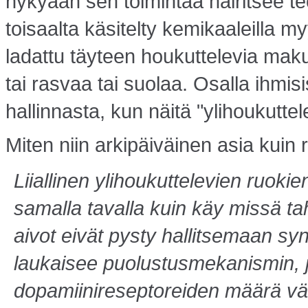
nykyään sen toimintaa häiritsee teo
toisaalta käsitelty kemi­kaaleilla m
ladattu täyteen houkuttelevia maku
tai rasvaa tai suolaa. Osalla ihmi
hallinnasta, kun näitä "ylihoukutte
Miten niin arkipäiväinen asia kuin 
Liiallinen ylihoukuttelevien ruok
samalla tavalla kuin käy missä t
aivot eivät pysty hallitsemaan s
laukaisee puolustusmekanismin, 
dopamiinireseptoreiden määrä väh