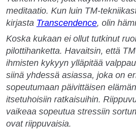
meditaatio. Kun luin TM-tekniika
kirjasta
Transcendence
, olin häm
Koska kukaan ei ollut tutkinut ruo
pilottihanketta. Havaitsin, että TM
ihmisten kykyyn ylläpitää valppaut
siinä yhdessä asiassa, joka on eri
sopeutumaan päivittäisen elämän 
itsetuhoisiin ratkaisuihin. Riippu
vaikeaa sopeutua stressiin sortum
ovat riippuvaisia.